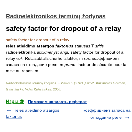
Radioelektronikos terminų žodynas
safety factor for dropout of a relay
safety factor for dropout of a relay
relės atleidimo atsargos
faktorius
statusas
T
sritis
radioelektronika
atitikmenys
:
angl.
safety factor for dropout of a
relay
vok.
Relaisabfallsicherheitsfaktor, m
rus.
коэффициент
запаса на отпадание реле, m
pranc.
facteur de sécurité pour la
mise au repos, m
Radioelektronikos terminų žodynas. – Vilnius : BĮ UAB „Litimo“
.
Kazimieras Gaivenis,
Gytis Juška, Vidas Kalesinskas
.
2000
.
Игры ⚽
Поможем написать реферат
relės atleidimo atsargos
коэффициент запаса на
faktorius
отпадание реле