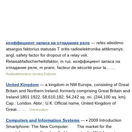
коэффициент запаса на отпадание реле
— relės atleidimo
atsargos faktorius statusas T sritis radioelektronika atitikmenys:
angl. safety factor for dropout of a relay vok.
Relaisabfallsicherheitsfaktor, m rus. коэффициент запаса на
отпадание реле, m pranc. facteur de sécurité pour la… …
Radioelektronikos terminų žodynas
United Kingdom
— a kingdom in NW Europe, consisting of Great
Britain and Northern Ireland: formerly comprising Great Britain and
Ireland 1801 1922. 58,610,182; 94,242 sq. mi. (244,100 sq. km).
Cap.: London. Abbr.: U.K. Official name, United Kingdom of
Great… …
Universalium
Computers and Information Systems
— ▪ 2009 Introduction
Smartphone: The New Computer. The market for the