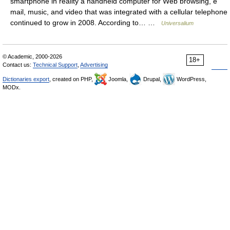
smartphone in reality a handheld computer for Web browsing, e
mail, music, and video that was integrated with a cellular telephone
continued to grow in 2008. According to… …
Universalium
© Academic, 2000-2026
18+
Contact us:
Technical Support
,
Advertising
Dictionaries export
, created on PHP,
Joomla,
Drupal,
WordPress,
MODx.