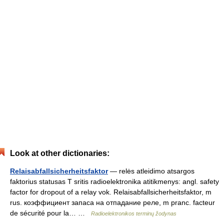
Look at other dictionaries:
Relaisabfallsicherheitsfaktor
— relės atleidimo atsargos
faktorius statusas T sritis radioelektronika atitikmenys: angl. safety
factor for dropout of a relay vok. Relaisabfallsicherheitsfaktor, m
rus. коэффициент запаса на отпадание реле, m pranc. facteur
de sécurité pour la… …
Radioelektronikos terminų žodynas